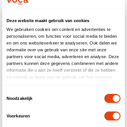
Nieuws
Partners
Deze website maakt gebruik van cookies
We gebruiken cookies om content en advertenties te
personaliseren, om functies voor social media te bieden
Meld je aan
Call now
en om ons websiteverkeer te analyseren. Ook delen we
informatie over uw gebruik van onze site met onze
Sign up
partners voor social media, adverteren en analyse. Deze
First- and lastname
partners kunnen deze gegevens combineren met andere
Voor zzp'ers
informatie die u aan ze heeft verstrekt of die ze hebben
verzameld op basis van uw gebruik van hun services.
Company name
Log in
Toestemmingsselectie
Noodzakelijk
E-mail address
NL
EN
Voorkeuren