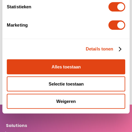
Phone number
Statistieken
Marketing
Message
Details tonen
Alles toestaan
Submit
Selectie toestaan
Weigeren
Solutions