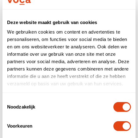
Nieuws
Partners
Deze website maakt gebruik van cookies
We gebruiken cookies om content en advertenties te
personaliseren, om functies voor social media te bieden
Meld je aan
Call now
en om ons websiteverkeer te analyseren. Ook delen we
informatie over uw gebruik van onze site met onze
Sign up
partners voor social media, adverteren en analyse. Deze
First- and lastname
partners kunnen deze gegevens combineren met andere
Voor zzp'ers
informatie die u aan ze heeft verstrekt of die ze hebben
verzameld op basis van uw gebruik van hun services.
Company name
Log in
Toestemmingsselectie
Noodzakelijk
E-mail address
NL
EN
Voorkeuren