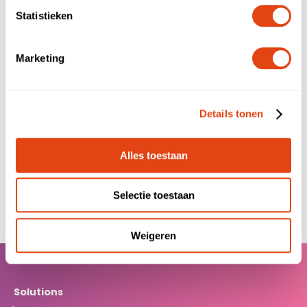
Phone number
Statistieken
Marketing
Message
Details tonen
Alles toestaan
Submit
Selectie toestaan
Weigeren
Solutions