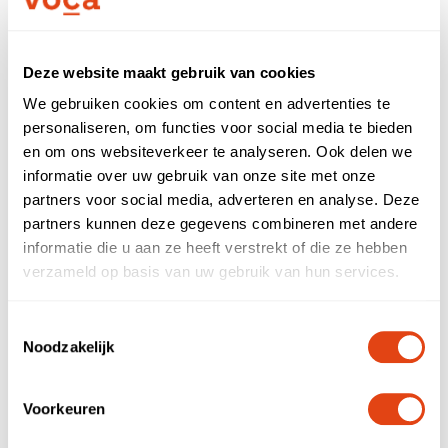
Nieuws
Partners
Deze website maakt gebruik van cookies
We gebruiken cookies om content en advertenties te
personaliseren, om functies voor social media te bieden
Meld je aan
Call now
en om ons websiteverkeer te analyseren. Ook delen we
informatie over uw gebruik van onze site met onze
Sign up
partners voor social media, adverteren en analyse. Deze
First- and lastname
partners kunnen deze gegevens combineren met andere
Voor zzp'ers
informatie die u aan ze heeft verstrekt of die ze hebben
verzameld op basis van uw gebruik van hun services.
Company name
Log in
Toestemmingsselectie
Noodzakelijk
E-mail address
NL
EN
Voorkeuren