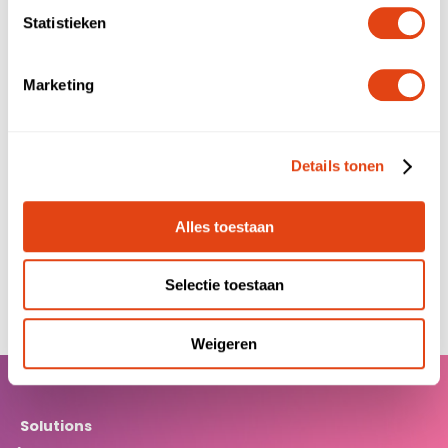
Phone number
Statistieken
Marketing
Message
Details tonen
Alles toestaan
Submit
Selectie toestaan
Weigeren
Solutions