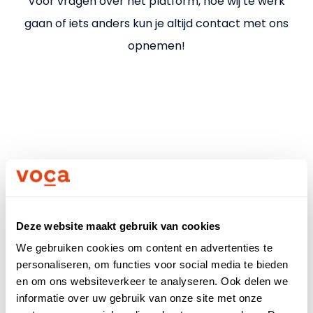
Uitleg kostenverschil
Voor vragen over het platform, hoe wij te werk
gaan of iets anders kun je altijd contact met ons
Nieuws
opnemen!
Partners
Meld je aan
Voor bedrijven
Voor zzp'ers
Deze website maakt gebruik van cookies
Bel direct
We gebruiken cookies om content en advertenties te
Inloggen
personaliseren, om functies voor social media te bieden
en om ons websiteverkeer te analyseren. Ook delen we
Voor- en achternaam
informatie over uw gebruik van onze site met onze