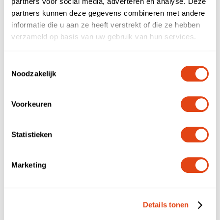
NL
EN
partners voor social media, adverteren en analyse. Deze
partners kunnen deze gegevens combineren met andere
Bedrijfsnaam
informatie die u aan ze heeft verstrekt of die ze hebben
verzameld op basis van uw gebruik van hun services.
E-mailadres
Toestemmingsselectie
Noodzakelijk
Telefoonnummer
Voorkeuren
Statistieken
Opmerking
Marketing
Details tonen
Verstuur