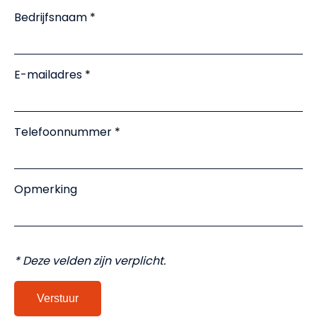
Nieuws
Bedrijfsnaam
Partners
E-mailadres
Meld je aan
Telefoonnummer
Sign up
Voor zzp'ers
Opmerking
Log in
* Deze velden zijn verplicht.
NL
EN
Verstuur