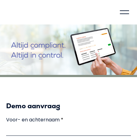
Control model
About Voca
How does Voca work?
Why justify?
Social impact
Demo aanvraag
Voor- en achternaam
Compliance