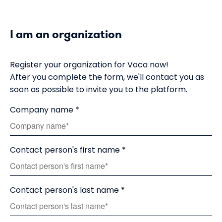
Nieuws
I am an organization
Partners
Register your organization for Voca now!
Meld je aan
After you complete the form, we'll contact you as
soon as possible to invite you to the platform.
Sign up
Company name
Voor zzp'ers
Contact person's first name
Log in
Contact person's last name
NL
EN