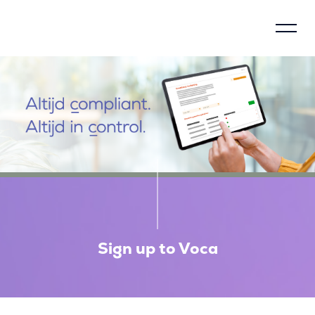
Control model
About Voca
How does Voca work?
Why justify?
Social impact
Sign up to Voca
Compliance