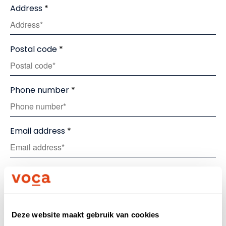
Address
Postal code
Phone number
Email address
Chamber of Commerce number
VAT number
Deze website maakt gebruik van cookies