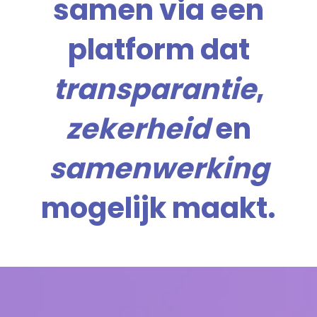
samen
via een
NL
EN
platform dat
transparantie
,
zekerheid
en
samenwerking
mogelijk maakt.