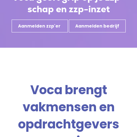
Uitleg kostenverschil
schap en
zzp-inzet
Nieuws
Aanmelden zzp'er
Aanmelden bedrijf
Partners
Meld je aan
Voor bedrijven
Voca
brengt
Voor zzp'ers
vakmensen en
Inloggen
opdrachtgevers