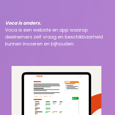
Voca is anders.
Voca is een website en app waarop
deelnemers zelf vraag en beschikbaarheid
kunnen invoeren en bijhouden.