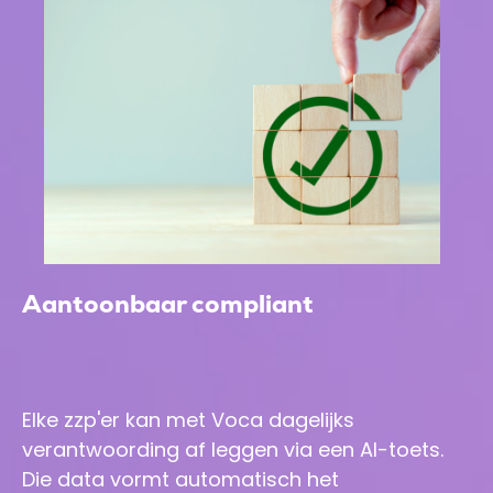
Aantoonbaar compliant
Elke zzp'er kan met Voca dagelijks
verantwoording af leggen via een AI-toets.
Die data vormt automatisch het