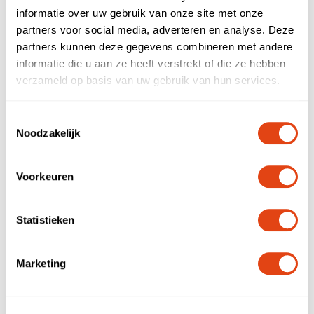
informatie over uw gebruik van onze site met onze
partners voor social media, adverteren en analyse. Deze
partners kunnen deze gegevens combineren met andere
informatie die u aan ze heeft verstrekt of die ze hebben
verzameld op basis van uw gebruik van hun services.
Toestemmingsselectie
Noodzakelijk
Voorkeuren
Statistieken
Wat maakt Voca uniek?
Marketing
In een samenleving waarin werkvormen meer
divers worden en
maatschappelijke
verantwoordelijkheid
steeds belangrijker, biedt