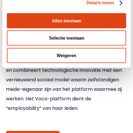
Details tonen
Voca een
revolutionair
alternatief. Niet zomaar
een platform, maar veel meer een coöperatief
Alles toestaan
ecosysteem waarin zelfstandige professionals
daadwerkelijk zelfstandig kunnen zijn én collectief
Selectie toestaan
sterker staan.
Weigeren
Het platform is opgezet vanuit de vereniging
ZWiZ
,
en combineert technologische innovatie met een
vernieuwend sociaal model waarin zelfstandigen
mede-eigenaar zijn van het platform waarmee zij
werken. Het Voca-platform dient de
“employability” van haar leden.