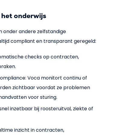
 het onderwijs
n onder andere zelfstandige
ltijd compliant en transparant geregeld:
tomatische checks op contracten,
raken.
compliance: Voca monitort continu of
 worden zichtbaar voordat ze problemen
handvatten voor sturing.
nel inzetbaar bij roosteruitval, ziekte of
altime inzicht in contracten,