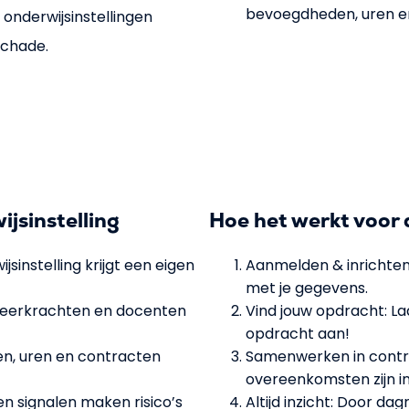
bevoegdheden, uren e
onderwijsinstellingen
schade.
jsinstelling
Hoe het werkt voor 
sinstelling krijgt een eigen
Aanmelden & inrichten
met je gegevens.
 leerkrachten en docenten
Vind jouw opdracht: Laa
opdracht aan!
n, uren en contracten
Samenwerken in contro
overeenkomsten zijn in
 en signalen maken risico’s
Altijd inzicht: Door dagr