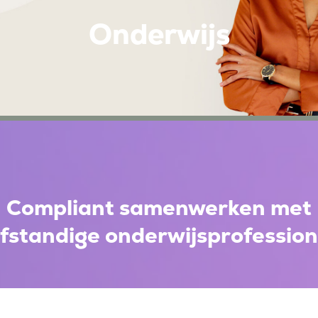
Onderwijs
Compliant samenwerken met
lfstandige onderwijsprofession