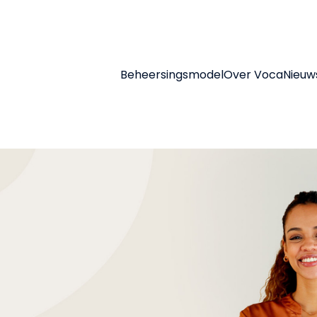
Beheersingsmodel
Over Voca
Nieuw