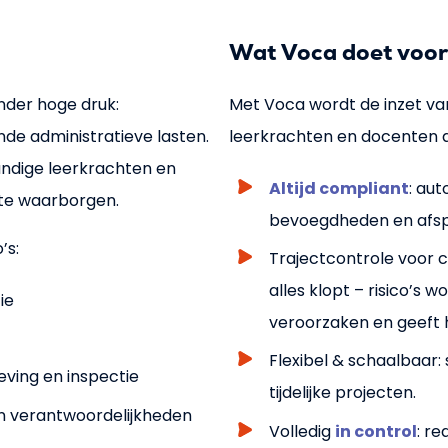
Wat Voca doet voor
nder hoge druk:
Met Voca wordt de inzet va
nde administratieve lasten.
leerkrachten en docenten a
andige leerkrachten en
Altijd compliant
: au
te waarborgen.
bevoegdheden en afsp
’s:
Trajectcontrole voor 
alles klopt – risico’s
ie
veroorzaken en geeft 
Flexibel & schaalbaar: s
eving en inspectie
tijdelijke projecten.
n verantwoordelijkheden
Volledig
in control
: re