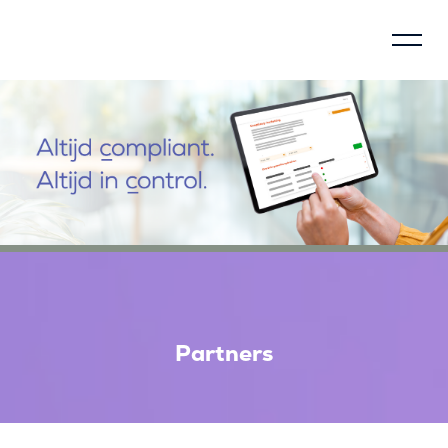
Beheersingsmodel
Over Voca
Hoe werkt Voca
Waarom verantwoorden
Maatschappelijke impact
Partners
Compliance