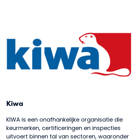
Uitleg kostenverschil
Nieuws
Partners
Meld je aan
Voor bedrijven
Voor zzp'ers
Kiwa
Inloggen
KIWA
is een onafhankelijke organisatie die
keurmerken, certificeringen en inspecties
uitvoert binnen tal van sectoren, waaronder