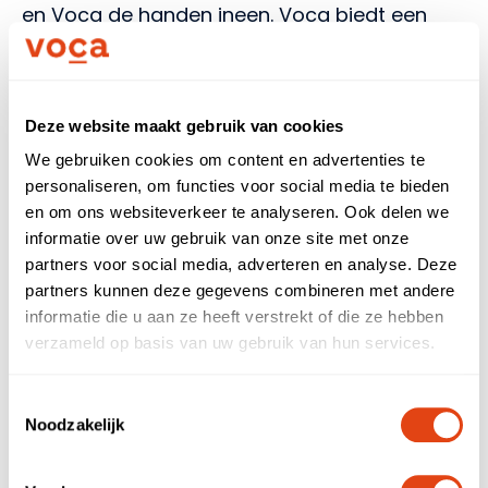
en Voca de handen ineen. Voca biedt een
governance-platform waarmee
organisaties en zzp’ers veilig en compliant
kunnen samenwerken. Door de
Deze website maakt gebruik van cookies
samenwerking met Knab krijgen zzp’ers niet
alleen grip op hun opdrachten en
We gebruiken cookies om content en advertenties te
personaliseren, om functies voor social media te bieden
administratie, maar ook op hun financiën. Zo
en om ons websiteverkeer te analyseren. Ook delen we
maken we samen ondernemerschap in de
informatie over uw gebruik van onze site met onze
zorg overzichtelijker, veiliger en
partners voor social media, adverteren en analyse. Deze
toekomstbestendig.
partners kunnen deze gegevens combineren met andere
informatie die u aan ze heeft verstrekt of die ze hebben
Sluit vandaag nog je zakelijke rekening af.
verzameld op basis van uw gebruik van hun services.
Toestemmingsselectie
Noodzakelijk