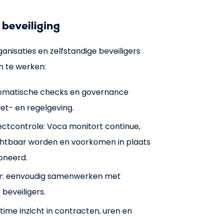
beveiliging
anisaties en zelfstandige beveiligers
n te werken:
tomatische checks en governance
et- en regelgeving.
ectcontrole: Voca monitort continue,
zichtbaar worden en voorkomen in plaats
oneerd.
r
: eenvoudig samenwerken met
beveiligers.
altime inzicht in contracten, uren en