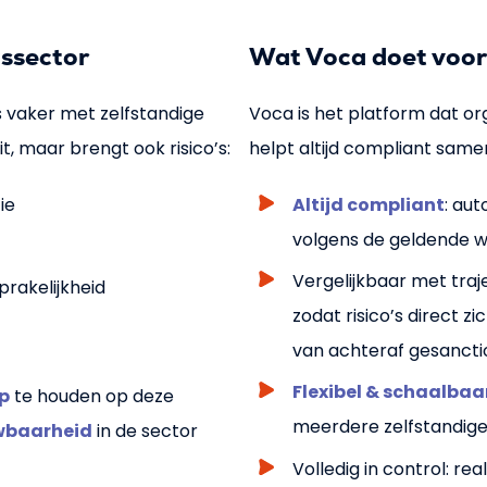
gssector
Wat Voca doet voor 
 vaker met zelfstandige
Voca is het platform dat org
eit, maar brengt ook risico’s:
helpt altijd compliant same
ie
Altijd compliant
: au
volgens de geldende w
Vergelijkbaar met traj
prakelijkheid
zodat risico’s direct 
van achteraf gesancti
Flexibel & schaalbaa
ip
te houden op deze
meerdere zelfstandige 
uwbaarheid
in de sector
Volledig in control: re