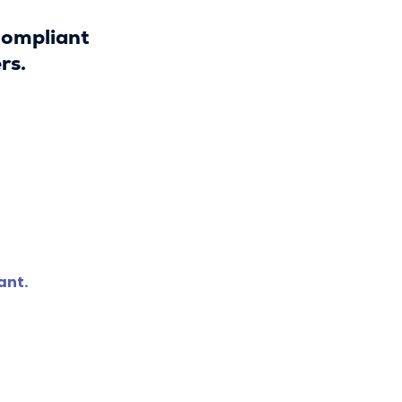
compliant
rs.
ant.