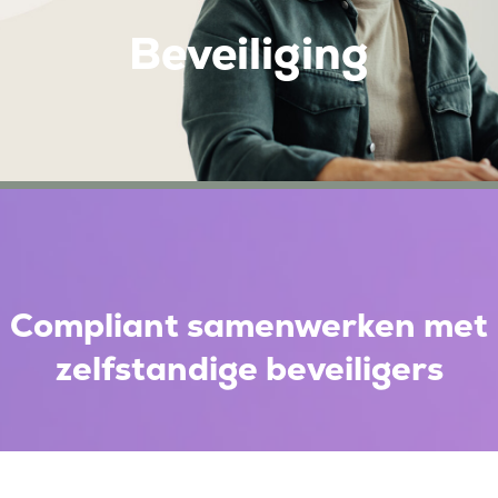
Beveiliging
Compliant samenwerken met
zelfstandige beveiligers