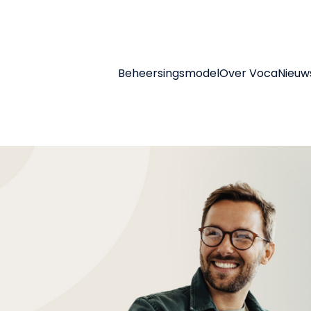
Beheersingsmodel
Over Voca
Nieuw