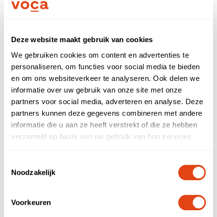
* Deze velden zijn verplicht.
Deze website maakt gebruik van cookies
Verstuur
We gebruiken cookies om content en advertenties te
personaliseren, om functies voor social media te bieden
en om ons websiteverkeer te analyseren. Ook delen we
informatie over uw gebruik van onze site met onze
partners voor social media, adverteren en analyse. Deze
partners kunnen deze gegevens combineren met andere
informatie die u aan ze heeft verstrekt of die ze hebben
verzameld op basis van uw gebruik van hun services.
Toestemmingsselectie
Noodzakelijk
Vragen over Voca?
Voor vragen over het platform, hoe wij te werk
Voorkeuren
gaan of iets anders kun je altijd contact met ons