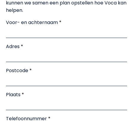
Uitleg kostenverschil
kunnen we samen een plan opstellen hoe Voca kan
helpen.
Nieuws
Voor- en achternaam
Partners
Adres
Meld je aan
Postcode
Voor bedrijven
Voor zzp'ers
Plaats
Inloggen
Telefoonnummer