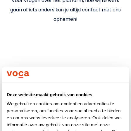
Uitleg kostenverschil
Voor vragen over het platform, hoe wij te werk
gaan of iets anders kun je altijd contact met ons
Nieuws
opnemen!
Partners
Meld je aan
Voor bedrijven
Voor zzp'ers
Deze website maakt gebruik van cookies
Bel direct
We gebruiken cookies om content en advertenties te
Inloggen
personaliseren, om functies voor social media te bieden
en om ons websiteverkeer te analyseren. Ook delen we
Voor- en achternaam
informatie over uw gebruik van onze site met onze