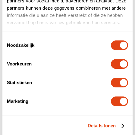
NL
EN
partners voor social media, adverteren en analyse. Deze
partners kunnen deze gegevens combineren met andere
Bedrijfsnaam
informatie die u aan ze heeft verstrekt of die ze hebben
verzameld op basis van uw gebruik van hun services.
E-mailadres
Toestemmingsselectie
Noodzakelijk
Telefoonnummer
Voorkeuren
Statistieken
Opmerking
Marketing
Details tonen
Verstuur