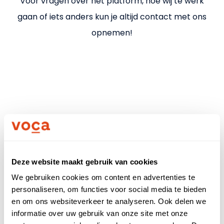
Uitleg kostenverschil
Voor vragen over het platform, hoe wij te werk
gaan of iets anders kun je altijd contact met ons
Nieuws
opnemen!
Partners
Meld je aan
Voor bedrijven
Voor zzp'ers
Deze website maakt gebruik van cookies
Bel direct
We gebruiken cookies om content en advertenties te
Inloggen
personaliseren, om functies voor social media te bieden
en om ons websiteverkeer te analyseren. Ook delen we
Voor- en achternaam
informatie over uw gebruik van onze site met onze