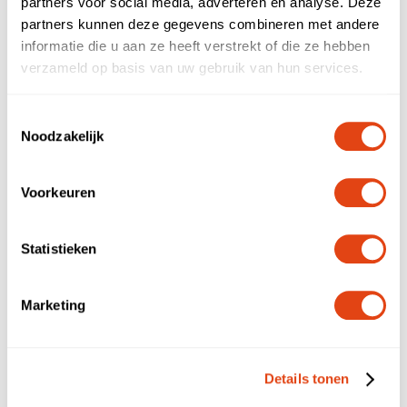
NL
EN
partners voor social media, adverteren en analyse. Deze
partners kunnen deze gegevens combineren met andere
Bedrijfsnaam
informatie die u aan ze heeft verstrekt of die ze hebben
verzameld op basis van uw gebruik van hun services.
E-mailadres
Toestemmingsselectie
Noodzakelijk
Telefoonnummer
Voorkeuren
Statistieken
Opmerking
Marketing
Details tonen
Verstuur