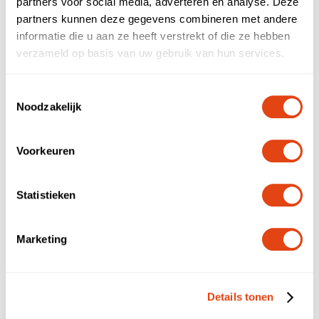
NL
EN
partners voor social media, adverteren en analyse. Deze
partners kunnen deze gegevens combineren met andere
Bedrijfsnaam
informatie die u aan ze heeft verstrekt of die ze hebben
verzameld op basis van uw gebruik van hun services.
E-mailadres
Toestemmingsselectie
Noodzakelijk
Telefoonnummer
Voorkeuren
Statistieken
Opmerking
Marketing
Details tonen
Verstuur