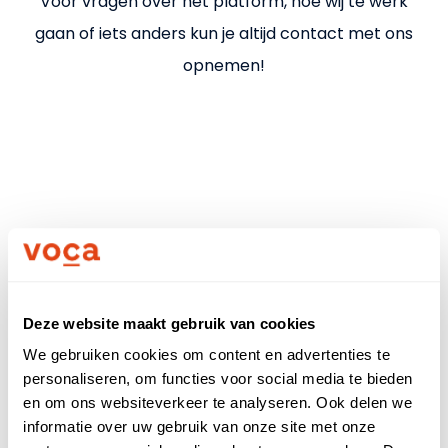
Uitleg kostenverschil
Voor vragen over het platform, hoe wij te werk
gaan of iets anders kun je altijd contact met ons
Nieuws
opnemen!
Partners
Meld je aan
Voor bedrijven
Voor zzp'ers
Deze website maakt gebruik van cookies
Bel direct
We gebruiken cookies om content en advertenties te
Inloggen
personaliseren, om functies voor social media te bieden
en om ons websiteverkeer te analyseren. Ook delen we
Voor- en achternaam
informatie over uw gebruik van onze site met onze