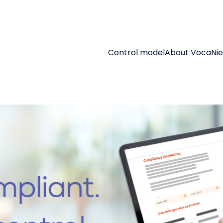
Control model
About Voca
Ni