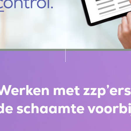
Werken met zzp’ers
de schaamte voorbi