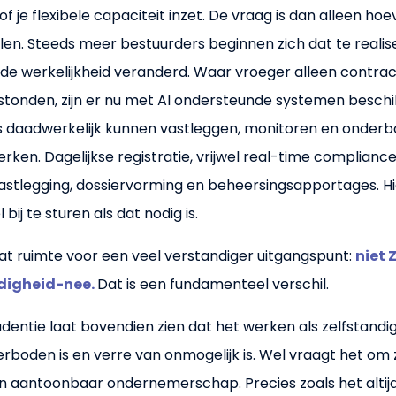
of je flexibele capaciteit inzet. De vraag is dan alleen hoe
alen. Steeds meer bestuurders beginnen zich dat te reali
k de werkelijkheid veranderd. Waar vroeger alleen contr
stonden, zijn er nu met AI ondersteunde systemen besc
 daadwerkelijk kunnen vastleggen, monitoren en onder
rken. Dagelijkse registratie, vrijwel real-time complianc
stlegging, dossiervorming en beheersingsapportages. Hi
bij te sturen als dat nodig is.
at ruimte voor een veel verstandiger uitgangspunt:
niet 
ndigheid-nee.
Dat is een fundamenteel verschil.
dentie laat bovendien zien dat het werken als zelfstandig
erboden is en verre van onmogelijk is. Wel vraagt het om 
n aantoonbaar ondernemerschap. Precies zoals het alti