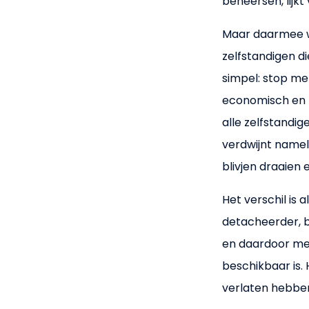
beheersen, lijkt
Maar daarmee we
zelfstandigen 
simpel: stop me
economisch en m
alle zelfstandig
verdwijnt namel
blivjen draaien
Het verschil is 
detacheerder, b
en daardoor met
beschikbaar is.
verlaten hebben