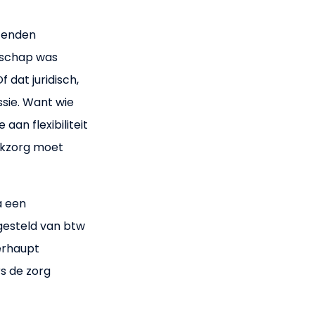
izenden
dschap was
dat juridisch,
ssie. Want wie
aan flexibiliteit
ijkzorg moet
a een
jgesteld van btw
erhaupt
rs de zorg