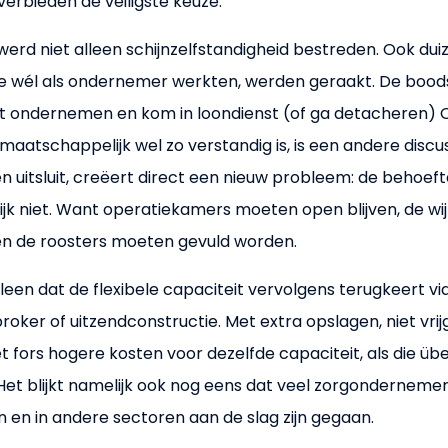
 verbieden de veiligste keuze.
rd niet alleen schijnzelfstandigheid bestreden. Ook du
die wél als ondernemer werkten, werden geraakt. De boo
t ondernemen en kom in loondienst (of ga detacheren) Of 
aatschappelijk wel zo verstandig is, is een andere discu
en uitsluit, creëert direct een nieuw probleem: de behoefte 
ijk niet. Want operatiekamers moeten open blijven, de w
 en de roosters moeten gevuld worden.
alleen dat de flexibele capaciteit vervolgens terugkeert vi
roker of uitzendconstructie. Met extra opslagen, niet vri
 fors hogere kosten voor dezelfde capaciteit, als die üb
 Het blijkt namelijk ook nog eens dat veel zorgonderneme
 en in andere sectoren aan de slag zijn gegaan.