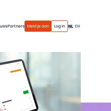
euws
Partners
Meld je aan
Log in
NL
EN