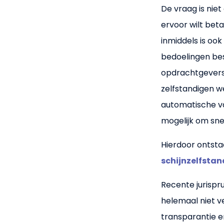
De vraag is niet 
ervoor wilt bet
inmiddels is oo
bedoelingen be
opdrachtgevers
zelfstandigen we
automatische va
mogelijk om snel 
Hierdoor ontsta
schijnzelfsta
Recente jurispru
helemaal niet v
transparantie e