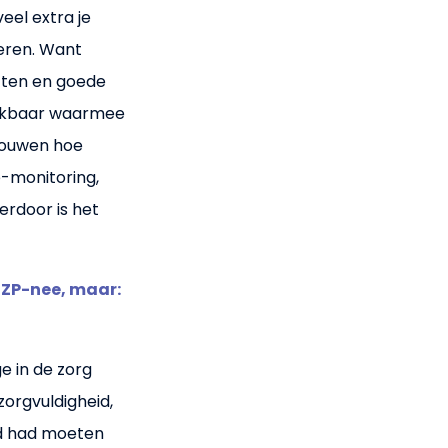
veel extra je
seren. Want
acten en goede
hikbaar waarmee
bouwen hoe
e-monitoring,
erdoor is het
ZZP-nee, maar:
e in de zorg
zorgvuldigheid,
jd had moeten