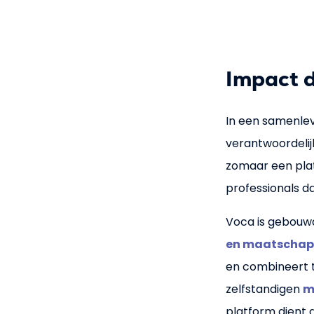
Impact d
In een samenle
verantwoordelijk
zomaar een pla
professionals da
Voca is gebouwd 
en maatschapp
en combineert 
zelfstandigen
m
platform dient 