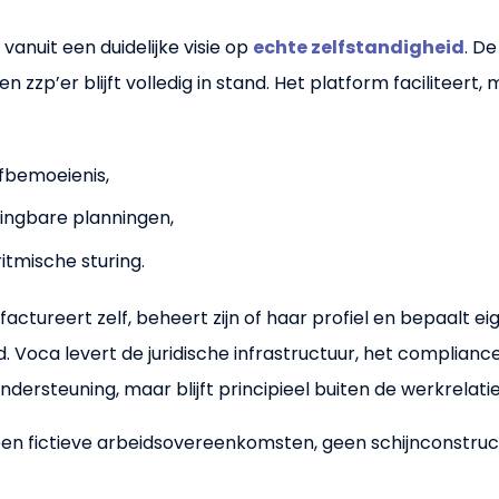
vanuit een duidelijke visie op
echte zelfstandigheid
. De
 zzp’er blijft volledig in stand. Het platform faciliteert, m
fbemoeienis,
ingbare planningen,
itmische sturing.
factureert zelf, beheert zijn of haar profiel en bepaalt ei
. Voca levert de juridische infrastructuur, het complia
dersteuning, maar blijft principieel buiten de werkrelatie
een fictieve arbeidsovereenkomsten, geen schijnconstruc