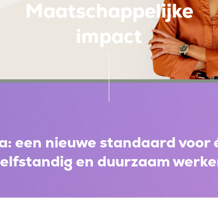
Maatschappelijke
impact
a: een nieuwe standaard voor 
zelfstandig en duurzaam werke