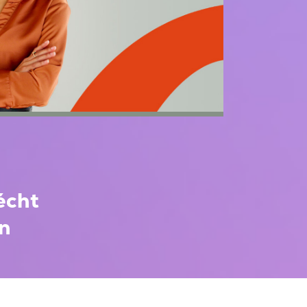
écht
n