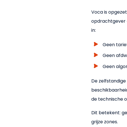
Voca is opgezet 
opdrachtgever en
in:
Geen tarie
Geen afdw
Geen algor
De zelfstandige 
beschikbaarheid
de technische on
Dit betekent: g
grijze zones.