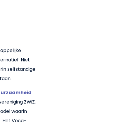
appelijke
ernatief. Niet
in zelfstandige
staan.
duurzaamheid
vereniging ZWiZ,
odel waarin
n. Het Voca-