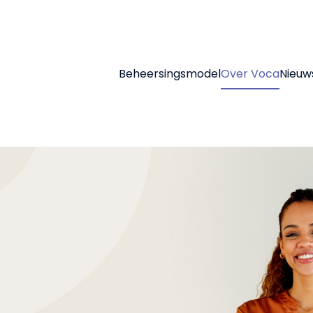
Beheersingsmodel
Over Voca
Nieuw