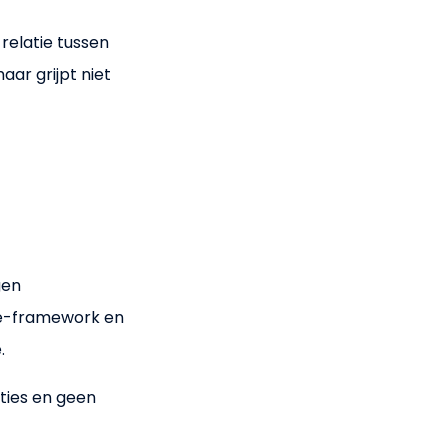
 relatie tussen
aar grijpt niet
gen
nce-framework en
.
ties en geen