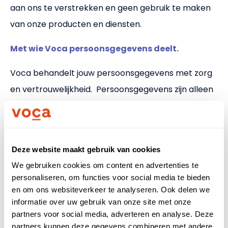
aan ons te verstrekken en geen gebruik te maken
van onze producten en diensten.
Met wie Voca persoonsgegevens deelt.
Voca behandelt jouw persoonsgegevens met zorg
en vertrouwelijkheid. Persoonsgegevens zijn alleen
beschikbaar voor medewerkers van Voca voor
zover dat noodzakelijk is voor het verlenen van
onze diensten.
Deze website maakt gebruik van cookies
Voca deelt buiten het platform met niemand
We gebruiken cookies om content en advertenties te
anders jouw persoonsgegevens.
personaliseren, om functies voor social media te bieden
en om ons websiteverkeer te analyseren. Ook delen we
We zullen persoonsgegevens niet zonder
informatie over uw gebruik van onze site met onze
voorafgaande toestemming aan derden
partners voor social media, adverteren en analyse. Deze
verstrekken voor commerciële doeleinden.
partners kunnen deze gegevens combineren met andere