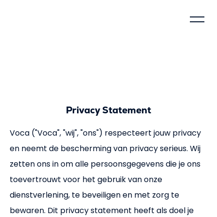
Beheersingsmodel
Over Voca
Privacy Statement
Hoe werkt Voca
Voca ("Voca", "wij", "ons") respecteert jouw privacy
Waarom verantwoorden
en neemt de bescherming van privacy serieus. Wij
Maatschappelijke impact
zetten ons in om alle persoonsgegevens die je ons
toevertrouwt voor het gebruik van onze
Compliance
dienstverlening, te beveiligen en met zorg te
bewaren. Dit privacy statement heeft als doel je