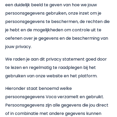
Uitleg kostenverschil
een duidelijk beeld te geven van hoe we jouw
persoonsgegevens gebruiken, onze inzet om je
Nieuws
persoonsgegevens te beschermen, de rechten die
je hebt en de mogelijkheden om controle uit te
Partners
oefenen over je gegevens en de bescherming van
jouw privacy.
Meld je aan
We raden je aan dit privacy statement goed door
Voor bedrijven
te lezen en regelmatig te raadplegen bij het
gebruiken van onze website en het platform.
Voor zzp'ers
Hieronder staat benoemd welke
Inloggen
persoonsgegevens Voca verzamelt en gebruikt.
Persoonsgegevens zijn alle gegevens die jou direct
of in combinatie met andere gegevens kunnen