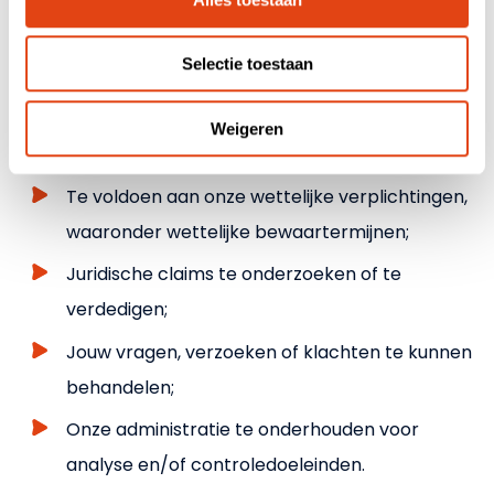
de gegevens zijn verzameld.
Selectie toestaan
Na beëindiging van onze relatie met jou, zullen we
jouw persoonsgegevens bewaren voor een periode
Weigeren
die ons in staat stelt om:
Te voldoen aan onze wettelijke verplichtingen,
waaronder wettelijke bewaartermijnen;
Juridische claims te onderzoeken of te
verdedigen;
Jouw vragen, verzoeken of klachten te kunnen
behandelen;
Onze administratie te onderhouden voor
analyse en/of controledoeleinden.